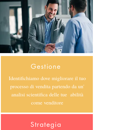
Gestione
Identifichiamo dove migliorare il tuo
processo di vendita partendo da un'
analisi scientifica delle tue abilità
come venditore
Strategia