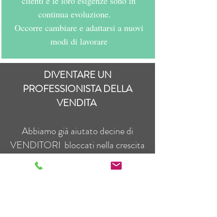
clienti e le loro esigenze sono in
continua evoluzione.
Occorre cambiare e adattarsi a nuovi
modi di lavorare
DIVENTARE UN
PROFESSIONISTA DELLA
VENDITA
Abbiamo già aiutato decine di
VENDITORI bloccati nella crescita
dei propri risultati ad incrementare
costantemente vendite e margini
mettendo al centro la competenza e
l'etica professionale che
contraddistingue un professionista