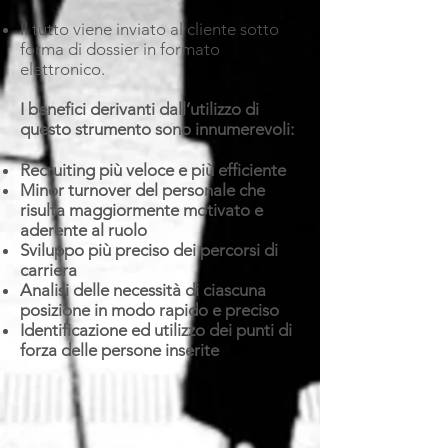
Il tutto viene inviato al cliente sotto
forma di dossier in formato
elettronico.​
I benefici derivanti dall’utilizzo di
questo strumento sono innumerevoli:
Recruiting più veloce e più efficiente
Minor turnover del personale che
risulta maggiormente motivato e
aderente al ruolo
Sviluppo più preciso dei percorsi di
carriera
Analisi delle necessità di ciascuna
posizione in modo rapido e preciso
Identificazione ed utilizzo dei punti di
forza delle persone inserite