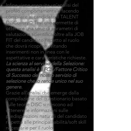
Infine viene eseguita un’analisi del
profilo comportamentale facendo
compilare al candidato il TALENT
DISCovery© Test che permette di
ottenere una serie di parametri di
valutazione scientifica oltre alla JOB
FIT del candidato rispetto al ruolo
che dovrà ricoprire evitando
inserimenti non in linea con le
aspettative e caratteristiche richieste.
La scienza al servizio della Selezione:
questa analisi è il FCS /Fattore Critico
di Successo del nostro servizio di
selezione che lo rende unico nel suo
genere.
Grazie all’analisi che emerge dalla
compilazione del questionario basato
sulle teorie DISC si riescono ad
ottenere le informazioni sulle
predisposizioni naturali del candidato
rispetto alle principali abilità/soft skill
necessarie per il ruolo.