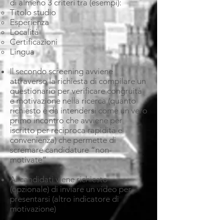
di almeno 3 criteri tra (esempi):​
Titolo studio
Esperienza
Località
Certificazioni
Lingua ​​
Il secondo screening avviene
attraverso la richiesta di compilare un
questionario per verificare congruità
e motivazione nella ricerca (quanto
richiesto è da intendersi come un vero
primo incontro che avviene per
iscritto per reciproca rapidità e
convenienza) che permette di
scremare candidature “non-
motivate”
Ai candidati viene richiesto
(opzionale) di inviare un video per
presentarsi (altro indicatore di
motivazione)