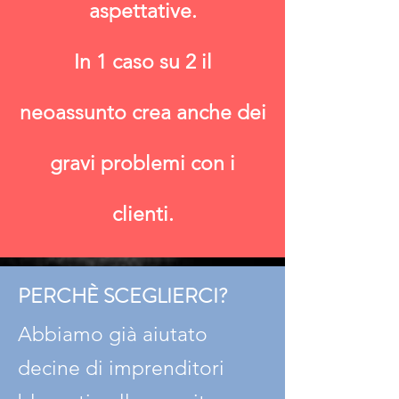
aspettative.
In 1 caso su 2 il
neoassunto crea anche dei
gravi problemi con i
clienti.
PERCHÈ SCEGLIERCI?
Abbiamo già aiutato
decine di imprenditori