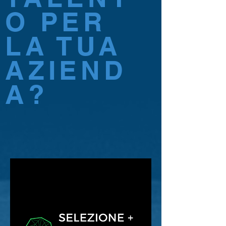
O PER
LA TUA
AZIEND
A?