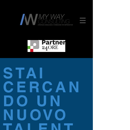
STAI
CERCAN
DO UN
NUOVO
TALENT