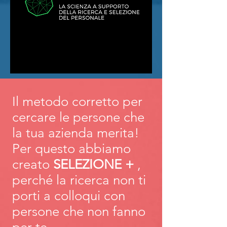
Il metodo corretto per
cercare le persone che
la tua azienda merita!
Per questo abbiamo
creato
SELEZIONE +
,
perché la ricerca non ti
porti a colloqui con
persone che non fanno