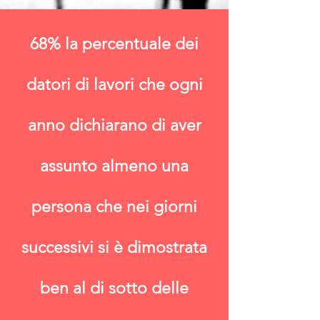
68% la percentuale dei
datori di lavori che ogni
anno dichiarano di aver
assunto almeno una
persona che nei giorni
successivi si è dimostrata
ben al di sotto delle