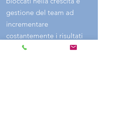
bloccati nella crescita e
gestione del team ad
incrementare
costantemente i risultati
aziendali mettendo al
centro la crescita delle
persone.
Scopri i Clienti con cui abbiamo collaborato
NON SIAMO UN'
AGENZIA PER IL