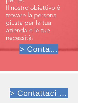
per te.
Il nostro obiettivo é
trovare la persona
giusta per la tua
azienda e le tue
necessità!
> Contattaci per un Preventivo
> Contattaci per un Preventivo